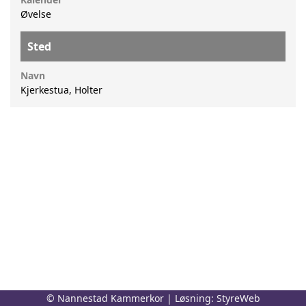
Øvelse
Sted
Navn
Kjerkestua, Holter
© Nannestad Kammerkor | Løsning:
StyreWeb