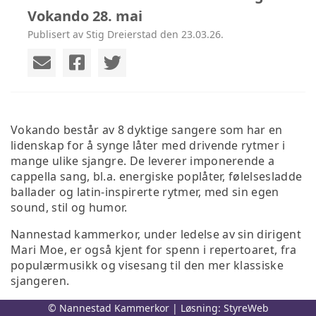
Vokando 28. mai
Publisert av Stig Dreierstad den 23.03.26.
Vokando består av 8 dyktige sangere som har en
lidenskap for å synge låter med drivende rytmer i
mange ulike sjangre. De leverer imponerende a
cappella sang, bl.a. energiske poplåter, følelsesladde
ballader og latin-inspirerte rytmer, med sin egen
sound, stil og humor.
Nannestad kammerkor, under ledelse av sin dirigent
Mari Moe, er også kjent for spenn i repertoaret, fra
populærmusikk og visesang til den mer klassiske
sjangeren.
Kammerkorets mangeårige samarbeidspartner
© Nannestad Kammerkor | Løsning:
StyreWeb