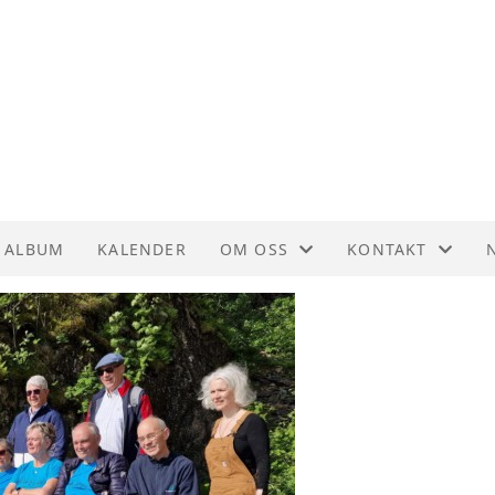
ALBUM
KALENDER
OM OSS
KONTAKT
HVEM ER VI?
KONTAKT
BANKKONTO OG VIPPS
STYREOVERSIKT
VEDTEKTER
DIRIGENTEN